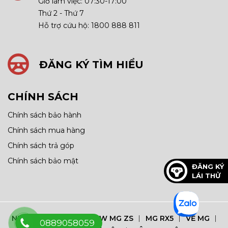
Giờ làm việc: 07:30-17:00
Thứ 2 - Thứ 7
Hỗ trợ cứu hộ: 1800 888 811
ĐĂNG KÝ TÌM HIỂU
CHÍNH SÁCH
Chính sách bảo hành
Chính sách mua hàng
Chính sách trả góp
Chính sách bảo mật
ĐĂNG KÝ
LÁI THỬ
NEW MG5
MG5
NEW MG ZS
MG RX5
VỀ MG
0889058059